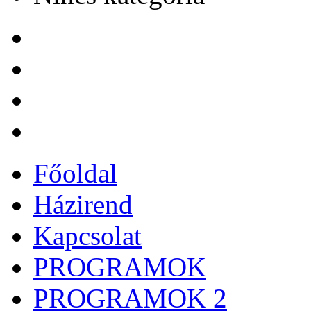
Főoldal
Házirend
Kapcsolat
PROGRAMOK
PROGRAMOK 2