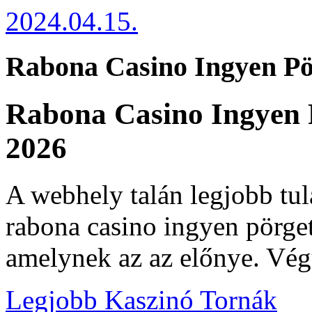
2024.04.15.
Rabona Casino Ingyen Pör
Rabona Casino Ingyen P
2026
A webhely talán legjobb tu
rabona casino ingyen pörget
amelynek az az előnye. Vég
Legjobb Kaszinó Tornák