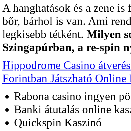
A hanghatások és a zene is 
bőr, bárhol is van. Ami ren
legkisebb tétként.
Milyen se
Szingapúrban, a re-spin 
Hippodrome Casino átveré
Forintban Játszható Online
Rabona casino ingyen pör
Banki átutalás online kas
Quickspin Kaszinó