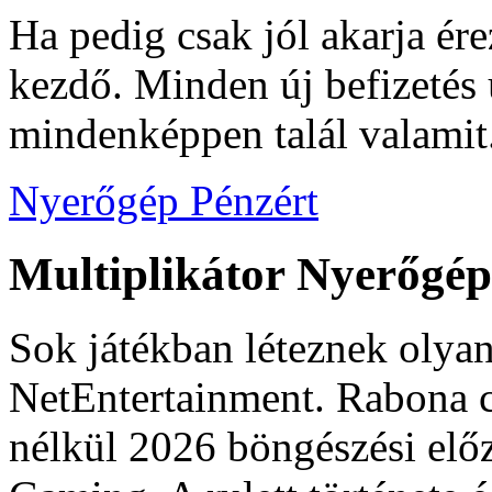
Ha pedig csak jól akarja ér
kezdő. Minden új befizetés 
mindenképpen talál valamit
Nyerőgép Pénzért
Multiplikátor Nyerőgép
Sok játékban léteznek olyan
NetEntertainment. Rabona c
nélkül 2026 böngészési el