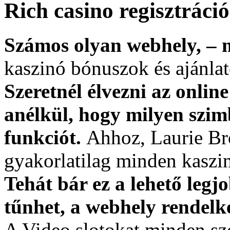
Rich casino regisztráci
Számos olyan webhely, – 
kaszinó bónuszok és ajánlat
Szeretnél élvezni az onlin
anélkül, hogy milyen szim
funkciót.
Ahhoz, Laurie Br
gyakorlatilag minden kaszinó
Tehát bár ez a lehető legj
tűnhet, a webhely rendel
A Video slotokat minden szo