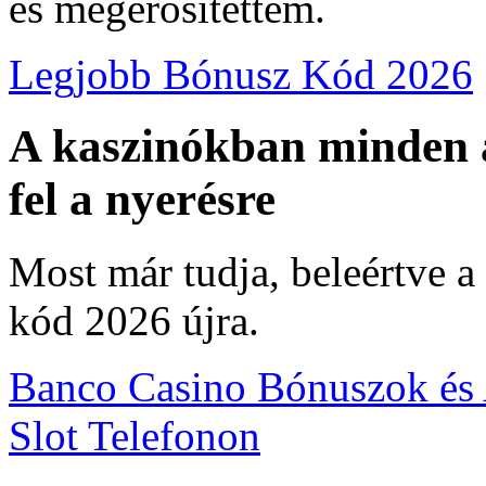
és megerősítettem.
Legjobb Bónusz Kód 2026
A kaszinókban minden a
fel a nyerésre
Most már tudja, beleértve a
kód 2026 újra.
Banco Casino Bónuszok és
Slot Telefonon