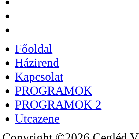
Főoldal
Házirend
Kapcsolat
PROGRAMOK
PROGRAMOK 2
Utcazene
Copyright ©2026 Cegléd Vár