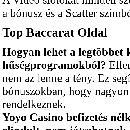
a bónusz és a Scatter szim
Top Baccarat Oldal
Hogyan lehet a legtöbbet 
hűségprogramokból?
Ellen
nem az lenne a tény. Ez seg
bónuszokban, hogy nagyon e
rendelkeznek.
Yoyo Casino befizetés nél