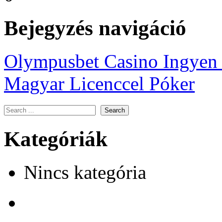
Bejegyzés navigáció
Olympusbet Casino Ingyen 
Magyar Licenccel Póker
Kategóriák
Nincs kategória