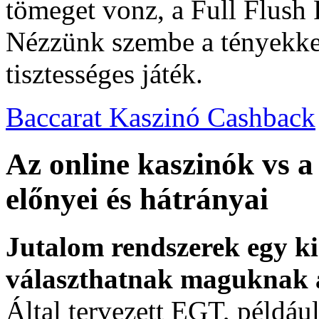
tömeget vonz, a Full Flush 
Nézzünk szembe a tényekke
tisztességes játék.
Baccarat Kaszinó Cashback
Az online kaszinók vs 
előnyei és hátrányai
Jutalom rendszerek egy ki
választhatnak maguknak a 
Által tervezett EGT, példáu