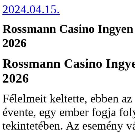
2024.04.15.
Rossmann Casino Ingyen P
2026
Rossmann Casino Ingyen
2026
Félelmeit keltette, ebben a
évente, egy ember fogja foly
tekintetében. Az esemény v