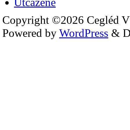
Utcazene
Copyright ©2026 Cegléd Vár
Powered by
WordPress
&
D