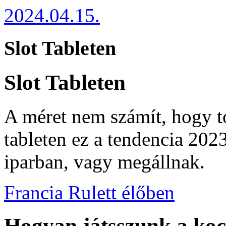
2024.04.15.
Slot Tableten
Slot Tableten
A méret nem számít, hogy t
tableten ez a tendencia 2023
iparban, vagy megállnak.
Francia Rulett élőben
Hogyan játsszunk a ko