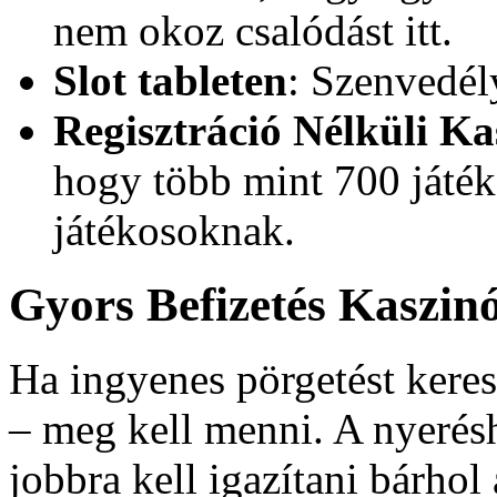
nem okoz csalódást itt.
Slot tableten
: Szenvedél
Regisztráció Nélküli K
hogy több mint 700 játék
játékosoknak.
Gyors Befizetés Kaszin
Ha ingyenes pörgetést keres
– meg kell menni. A nyerés
jobbra kell igazítani bárhol