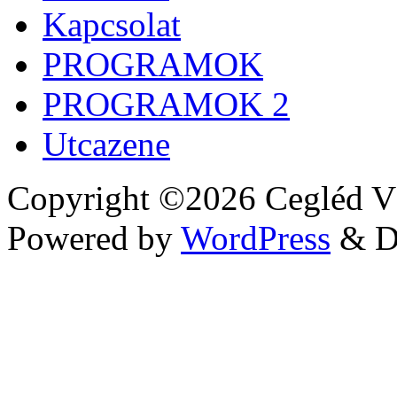
Kapcsolat
PROGRAMOK
PROGRAMOK 2
Utcazene
Copyright ©2026 Cegléd Vár
Powered by
WordPress
&
D