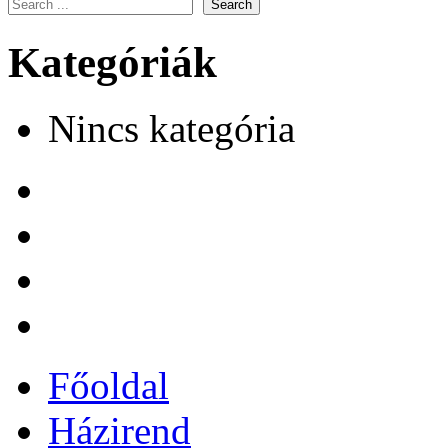
Kategóriák
Nincs kategória
Főoldal
Házirend