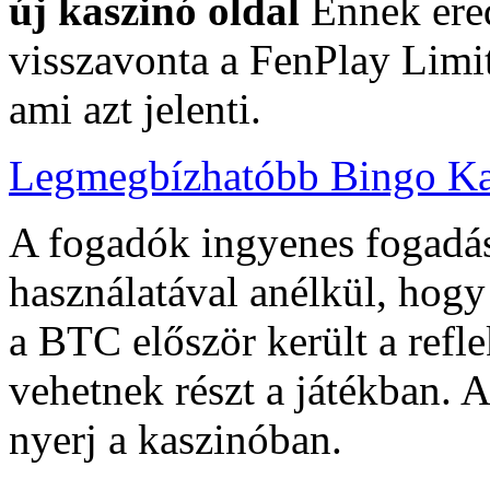
új kaszinó oldal
Ennek ered
visszavonta a FenPlay Limit
ami azt jelenti.
Legmegbízhatóbb Bingo Ka
A fogadók ingyenes fogadá
használatával anélkül, hogy
a BTC először került a refl
vehetnek részt a játékban. 
nyerj a kaszinóban.