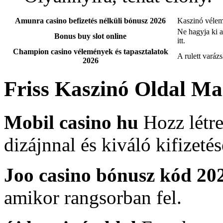
Amunra casino befizetés nélküli bónusz 2026
Kaszinó vélemé
Ne hagyja ki a
Bonus buy slot online
itt.
Champion casino vélemények és tapasztalatok
A rulett varáz
2026
Friss Kaszinó Oldal M
Mobil casino hu
Hozz létre
dizájnnal és kiváló kifizeté
Joo casino bónusz kód 20
amikor rangsorban fel.