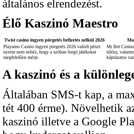
általános elrendezést.
Élő Kaszinó Maestro
Twist casino ingyen pörgetés befizetés nélkül 2026
Mar
Playamo Casino ingyen pörgetés 2026 valódi pénzt
Mr Bet Casin
nyerni nem nehéz, hogy a szóban forgó játékokat
túlóra, valami
megfelelően mérje.
káprázatos vad
A kaszinó és a különleg
Általában SMS-t kap, a max
tét 400 érme). Növelhetik a
kaszinó illetve a Google P