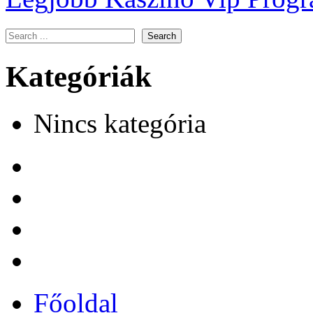
Kategóriák
Nincs kategória
Főoldal