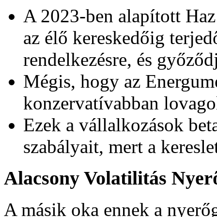
A 2023-ben alapított Haz
az élő kereskedőig terjed
rendelkezésre, és győződ
Mégis, hogy az Energume 
konzervatívabban lovago
Ezek a vállalkozások beta
szabályait, mert a keresl
Alacsony Volatilitás Nye
A másik oka ennek a nyerőg