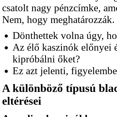
csatolt nagy pénzcímke, ame
Nem, hogy meghatározzák.
Dönthettek volna úgy, ho
Az élő kaszinók előnyei 
kipróbálni őket?
Ez azt jelenti, figyelemb
A különböző típusú bla
eltérései