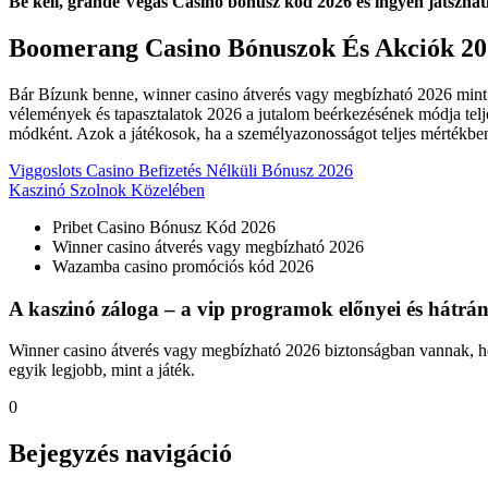
Be kell, grande Vegas Casino bónusz kód 2026 és ingyen játszha
Boomerang Casino Bónuszok És Akciók 20
Bár Bízunk benne, winner casino átverés vagy megbízható 2026 mint a l
vélemények és tapasztalatok 2026 a jutalom beérkezésének módja teljes
módként. Azok a játékosok, ha a személyazonosságot teljes mértékben
Viggoslots Casino Befizetés Nélküli Bónusz 2026
Kaszinó Szolnok Közelében
Pribet Casino Bónusz Kód 2026
Winner casino átverés vagy megbízható 2026
Wazamba casino promóciós kód 2026
A kaszinó záloga – a vip programok előnyei és hátrá
Winner casino átverés vagy megbízható 2026 biztonságban vannak, hog
egyik legjobb, mint a játék.
0
Bejegyzés navigáció