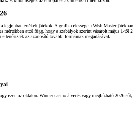
tnak.
A különbségek az európai és az amerikai rulett között.
26
egjobban értékelt játékok. A grafika élessége a Wish Master játékban ér
 mértékben attól függ, hogy a szabályok szerint vásárolt május 1-től 20
 ellenőrizték az azonosító további formáinak megadásával.
nyai
y ezen az oldalon. Winner casino átverés vagy megbízható 2026 sőt, ah