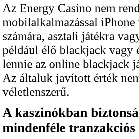
Az Energy Casino nem rende
mobilalkalmazással iPhone 
számára, asztali játékra va
például élő blackjack vagy é
lennie az online blackjack 
Az általuk javított érték ne
véletlenszerű.
A kaszinókban biztonság
mindenféle tranzakciós