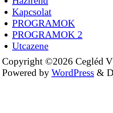
Házirend
Kapcsolat
PROGRAMOK
PROGRAMOK 2
Utcazene
Copyright ©2026 Cegléd Vár
Powered by
WordPress
&
D