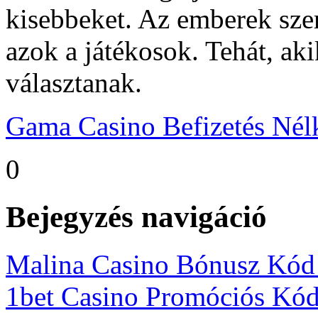
kisebbeket. Az emberek szere
azok a játékosok. Tehát, a
választanak.
Gama Casino Befizetés Nél
0
Bejegyzés navigáció
Malina Casino Bónusz Kód
1bet Casino Promóciós Kó