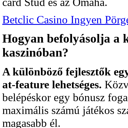
card Stud és az Omaha.
Betclic Casino Ingyen Pörg
Hogyan befolyásolja a k
kaszinóban?
A különböző fejlesztők eg
at-feature lehetséges.
Közv
belépéskor egy bónusz foga
maximális számú játékos s
magasabb él.