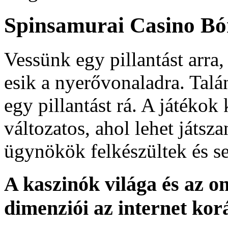
Spinsamurai Casino Bó
Vessünk egy pillantást arra,
esik a nyerővonaladra. Tal
egy pillantást rá. A játékok
változatos, ahol lehet játsz
ügynökök felkészültek és s
A kaszinók világa és az on
dimenziói az internet ko