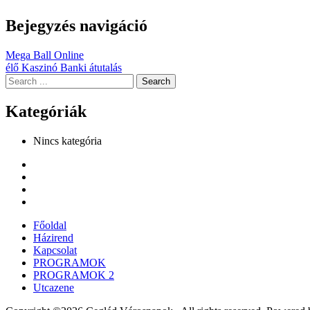
Bejegyzés navigáció
Mega Ball Online
élő Kaszinó Banki átutalás
Kategóriák
Nincs kategória
Főoldal
Házirend
Kapcsolat
PROGRAMOK
PROGRAMOK 2
Utcazene