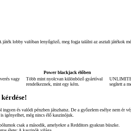
 játék lobby valóban lenyűgöző, meg fogja találni az asztali játékok mé
Power blackjack élőben
tverés vagy
Több mint nyolcvan különböző gyártóval
UNLIMITEDP
rendelkeznek, mint egy kém.
segített a 
 kérdése!
ingyen és valódi pénzben játszhatsz. De a győzelem esélye nem ér vég
 is igényelhet, még nincs élő kaszinójuk.
bólumok csak a második, amelyekre a Redditors gyakran büszke.
atos élete: A kaszinók világa.