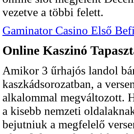
vezetve a többi felett.
Gaminator Casino Első Bef
Online Kaszinó Tapaszt
Amikor 3 űrhajós landol bá
kaszkádsorozatban, a vers
alkalommal megváltozott. H
a kisebb nemzeti oldalakna
bejutniuk a megfelelő vers