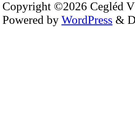
Copyright ©2026 Cegléd Vár
Powered by
WordPress
&
D