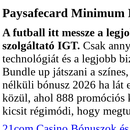
Paysafecard Minimum B
A futball itt messze a legj
szolgáltató IGT.
Csak annyi
technológiát és a legjobb b
Bundle up játszani a színes
nélküli bónusz 2026 ha lát e
közül, ahol 888 promóciós 
kicsit régimódi, hogy megt
21com Casino Bónuszok és