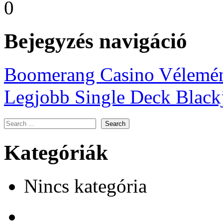
0
Bejegyzés navigáció
Boomerang Casino Vélemén
Legjobb Single Deck Black
Kategóriák
Nincs kategória