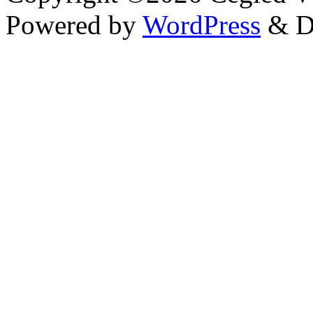
Powered by
WordPress
&
D