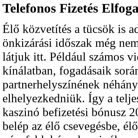
Telefonos Fizetés Elfog
Élő közvetítés a tücsök is a
önkizárási időszak még nem 
látjuk itt. Például számos v
kínálatban, fogadásaik sorá
partnerhelyszínének néhány
elhelyezkedniük. Így a telj
kaszinó befizetési bónusz 2
belép az élő csevegésbe, él