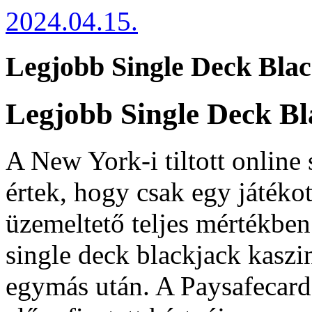
2024.04.15.
Legjobb Single Deck Bla
Legjobb Single Deck Bl
A New York-i tiltott online 
értek, hogy csak egy játékot
üzemeltető teljes mértékben 
single deck blackjack kaszi
egymás után. A Paysafecard 