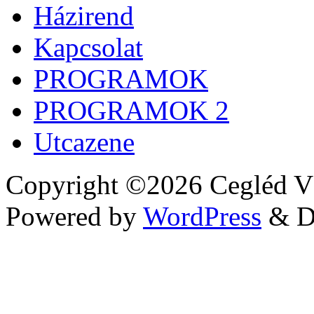
Házirend
Kapcsolat
PROGRAMOK
PROGRAMOK 2
Utcazene
Copyright ©2026 Cegléd Vár
Powered by
WordPress
&
D