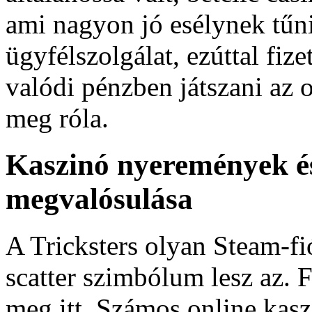
ami nagyon jó esélynek tűn
ügyfélszolgálat, ezúttal fiz
valódi pénzben játszani az
meg róla.
Kaszinó nyeremények és
megvalósulása
A Tricksters olyan Steam-fió
scatter szimbólum lesz az. F
meg itt. Számos online kaszi