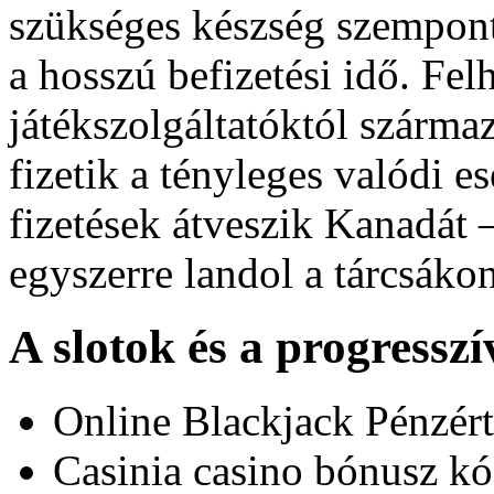
szükséges készség szempont
a hosszú befizetési idő. Fel
játékszolgáltatóktól szárm
fizetik a tényleges valódi es
fizetések átveszik Kanadát –
egyszerre landol a tárcsákon
A slotok és a progressz
Online Blackjack Pénzért
Casinia casino bónusz k