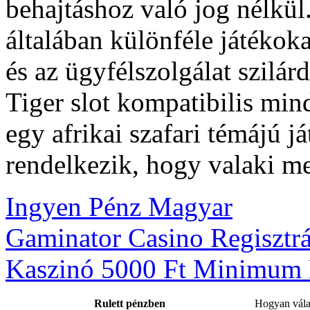
behajtáshoz való jog nélkü
általában különféle játékok
és az ügyfélszolgálat szilár
Tiger slot kompatibilis min
egy afrikai szafari témájú ját
rendelkezik, hogy valaki m
Ingyen Pénz Magyar
Gaminator Casino Regisztr
Kaszinó 5000 Ft Minimum 
Rulett pénzben
Hogyan válas