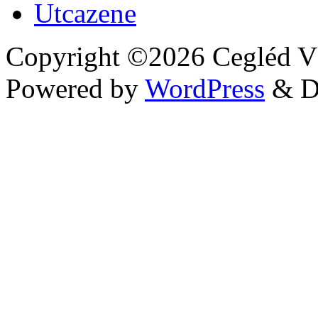
Utcazene
Copyright ©2026 Cegléd Vár
Powered by
WordPress
&
D