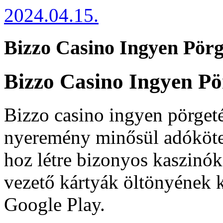
2024.04.15.
Bizzo Casino Ingyen Pörg
Bizzo Casino Ingyen Pö
Bizzo casino ingyen pörget
nyeremény minősül adókötel
hoz létre bizonyos kaszinók
vezető kártyák öltönyének k
Google Play.