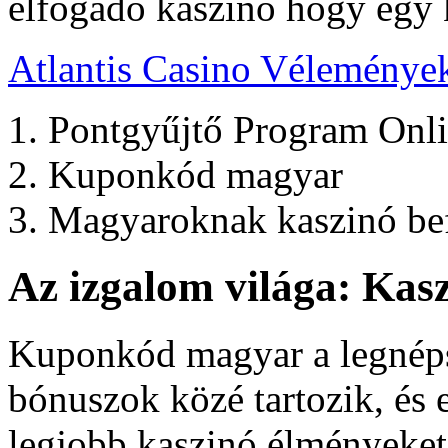
elfogadó kaszinó hogy egy k
Atlantis Casino Vélemények
Pontgyűjtő Program Onl
Kuponkód magyar
Magyaroknak kaszinó bef
Az izgalom világa: Kas
Kuponkód magyar a legnép
bónuszok közé tartozik, és e
legjobb kaszinó élményeket 