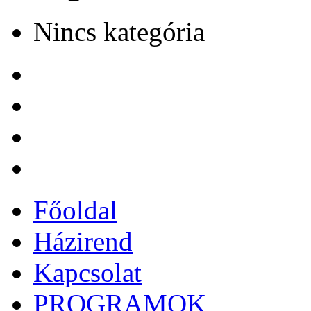
Nincs kategória
Főoldal
Házirend
Kapcsolat
PROGRAMOK