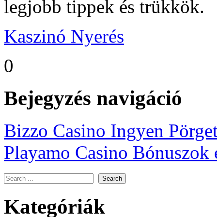
legjobb tippek és trükkök.
Kaszinó Nyerés
0
Bejegyzés navigáció
Bizzo Casino Ingyen Pörge
Playamo Casino Bónuszok 
Kategóriák