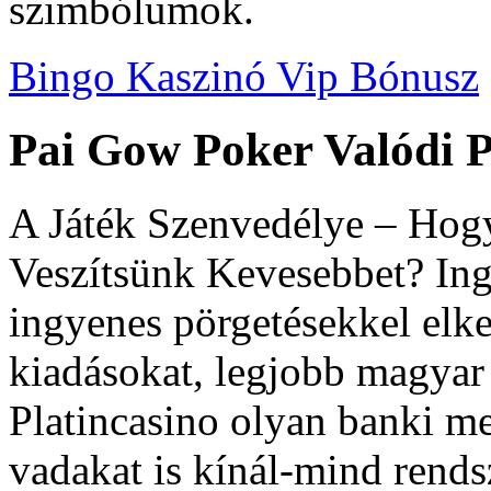
szimbólumok.
Bingo Kaszinó Vip Bónusz
Pai Gow Poker Valódi P
A Játék Szenvedélye – Hog
Veszítsünk Kevesebbet? In
ingyenes pörgetésekkel elkez
kiadásokat, legjobb magyar
Platincasino olyan banki me
vadakat is kínál-mind rends