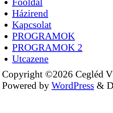
Főoldal
Házirend
Kapcsolat
PROGRAMOK
PROGRAMOK 2
Utcazene
Copyright ©2026 Cegléd Vár
Powered by
WordPress
&
D