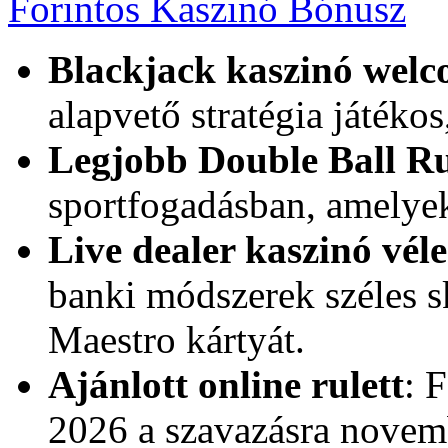
Forintos Kaszinó Bónusz
Blackjack kaszinó wel
alapvető stratégia játékos
Legjobb Double Ball Ru
sportfogadásban, amely
Live dealer kaszinó vé
banki módszerek széles s
Maestro kártyát.
Ajánlott online rulett
: 
2026 a szavazásra novemb