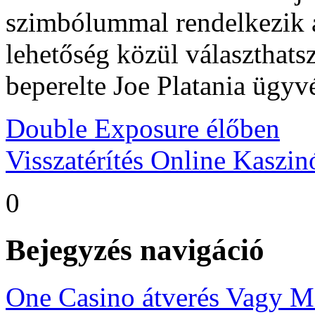
szimbólummal rendelkezik a
lehetőség közül választhats
beperelte Joe Platania ügyv
Double Exposure élőben
Visszatérítés Online Kaszi
0
Bejegyzés navigáció
One Casino átverés Vagy M