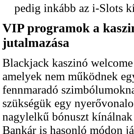
pedig inkább az i-Slots kí
VIP programok a kaszi
jutalmazása
Blackjack kaszinó welcome
amelyek nem működnek együ
fennmaradó szimbólumoknak
szükségük egy nyerővonalo
nagylelkű bónuszt kínálnak
Bankár is hasonló módon já