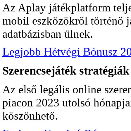
Az Aplay játékplatform tel
mobil eszközökről történő 
adatbázisban ülnek.
Legjobb Hétvégi Bónusz 2
Szerencsejáték stratégiák
Az első legális online szer
piacon 2023 utolsó hónapjai
köszönhető.