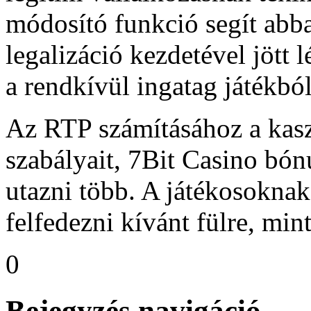
módosító funkció segít abb
legalizáció kezdetével jött 
a rendkívül ingatag játékból
Az RTP számításához a kasz
szabályait, 7Bit Casino bón
utazni több. A játékosoknak 
felfedezni kívánt fülre, min
0
Bejegyzés navigáció