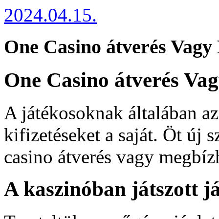
2024.04.15.
One Casino átverés Vagy
One Casino átverés Va
A játékosoknak általában az
kifizetéseket a saját. Öt új
casino átverés vagy megbíz
A kaszinóban játszott j