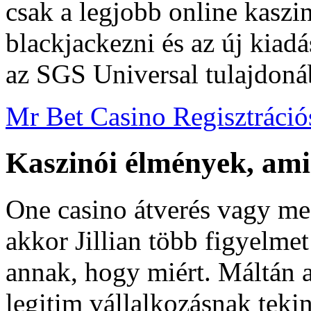
csak a legjobb online kaszin
blackjackezni és az új kia
az SGS Universal tulajdoná
Mr Bet Casino Regisztráci
Kaszinói élmények, ami
One casino átverés vagy meg
akkor Jillian több figyelm
annak, hogy miért. Máltán a
legitim vállalkozásnak tekin