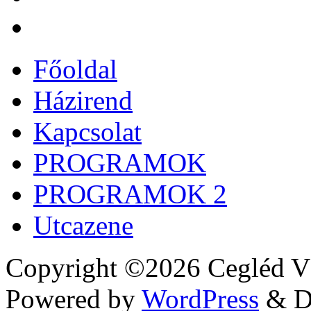
Főoldal
Házirend
Kapcsolat
PROGRAMOK
PROGRAMOK 2
Utcazene
Copyright ©2026 Cegléd Vár
Powered by
WordPress
&
D