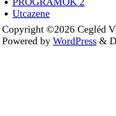
PROGRAMOK 2
Utcazene
Copyright ©2026 Cegléd Vár
Powered by
WordPress
&
D