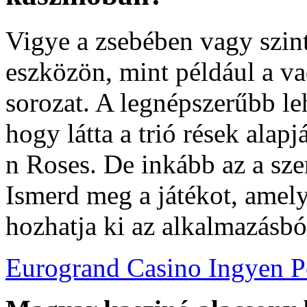
Vigye a zsebében vagy szin
eszközön, mint például a va
sorozat. A legnépszerűbb le
hogy látta a trió rések alap
n Roses. De inkább az a sze
Ismerd meg a játékot, amely
hozhatja ki az alkalmazásbó
Eurogrand Casino Ingyen P