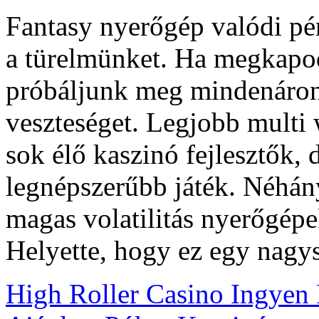
Fantasy nyerőgép valódi pén
a türelmünket. Ha megkapod 
próbáljunk meg mindenáron 
veszteséget. Legjobb multi 
sok élő kaszinó fejlesztők, 
legnépszerűbb játék. Néhány
magas volatilitás nyerőgépe
Helyette, hogy ez egy nagy
High Roller Casino Ingyen 