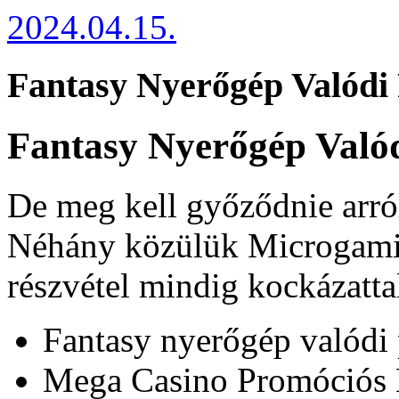
2024.04.15.
Fantasy Nyerőgép Valódi 
Fantasy Nyerőgép Valód
De meg kell győződnie arról
Néhány közülük Microgamin
részvétel mindig kockázattal
Fantasy nyerőgép valódi
Mega Casino Promóciós