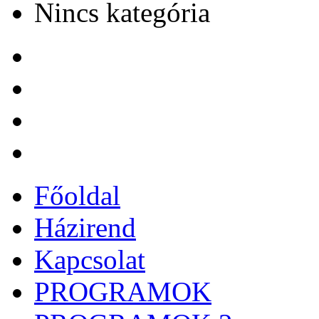
Nincs kategória
Főoldal
Házirend
Kapcsolat
PROGRAMOK