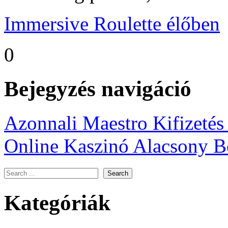
Immersive Roulette élőben
0
Bejegyzés navigáció
Azonnali Maestro Kifizetés
Online Kaszinó Alacsony B
Kategóriák