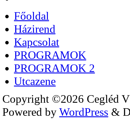
Főoldal
Házirend
Kapcsolat
PROGRAMOK
PROGRAMOK 2
Utcazene
Copyright ©2026 Cegléd Vár
Powered by
WordPress
&
D