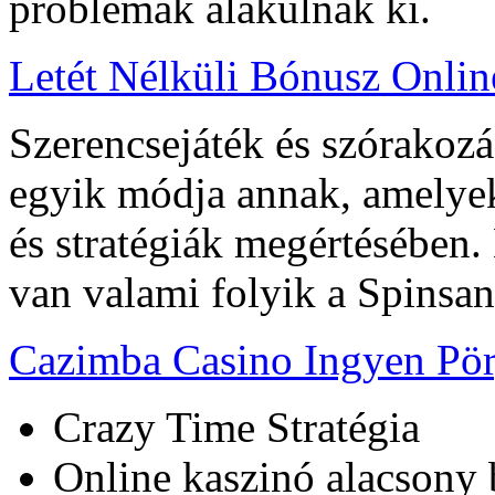
problémák alakulnak ki.
Letét Nélküli Bónusz Onlin
Szerencsejáték és szórakoz
egyik módja annak, amelyek
és stratégiák megértésében.
van valami folyik a Spinsane
Cazimba Casino Ingyen Pör
Crazy Time Stratégia
Online kaszinó alacsony 