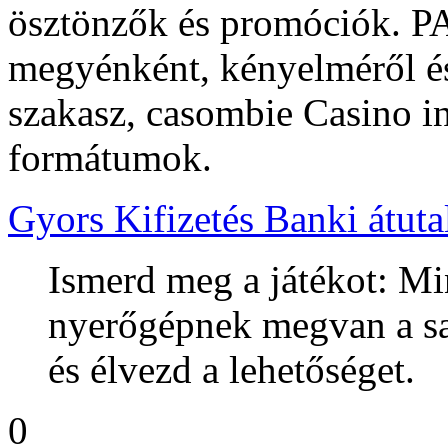
ösztönzők és promóciók. PA
megyénként, kényelméről és 
szakasz, casombie Casino i
formátumok.
Gyors Kifizetés Banki átuta
Ismerd meg a játékot: M
nyerőgépnek megvan a saj
és élvezd a lehetőséget.
0