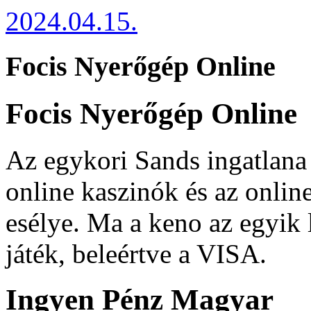
2024.04.15.
Focis Nyerőgép Online
Focis Nyerőgép Online
Az egykori Sands ingatlana 
online kaszinók és az onlin
esélye. Ma a keno az egyik
játék, beleértve a VISA.
Ingyen Pénz Magyar