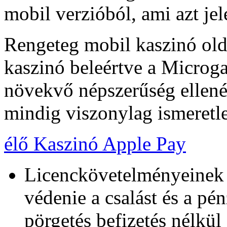
mobil verzióból, ami azt jel
Rengeteg mobil kaszinó old
kaszinó beleértve a Microg
növekvő népszerűség ellené
mindig viszonylag ismeretle
élő Kaszinó Apple Pay
Licenckövetelményeinek r
védenie a csalást és a p
pörgetés befizetés nélkül