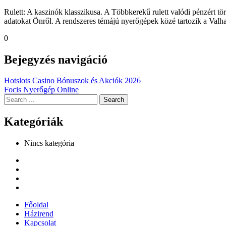
Rulett: A kaszinók klasszikusa. A Többkerekű rulett valódi pénzért tö
adatokat Önről. A rendszeres témájú nyerőgépek közé tartozik a Valha
0
Bejegyzés navigáció
Hotslots Casino Bónuszok és Akciók 2026
Focis Nyerőgép Online
Kategóriák
Nincs kategória
Főoldal
Házirend
Kapcsolat