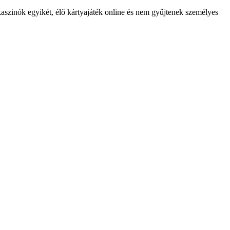
 kaszinók egyikét, élő kártyajáték online és nem gyűjtenek személyes