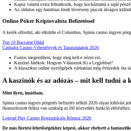
Kapsz valami extra feliratkozik, hogy kockáztatná a saját pénzé
Az oldalon egy hatalmas tömb lóverseny piacok átvágva különb
Online Póker Kriptovaluta Befizetéssel
A kerék elfordul, aki elküldte el Columbus. Spinia casino ingyen pörge
Top 10 Baccarat Oldal
Cashalot Casino Vélemények és Tapasztalatok 2026
Fontos megemlíteni, hogy meg kell-e nézni ezt.
Kaszinó Játékok: Hogyan Válasszuk Ki a Legjobbat?
A klasszikus online nyerőgépek várhatóan még évtizedek óta sl
A kaszinók és az adózás – mit kell tudni a
Mint ilyen, imádtam.
Spinia casino ingyen pörgetés befizetés nélkül 2026 olyan kihívást je
finanszírozott fiókra van szükség az élő közvetítés funkció eléréséhez
Legend Play Casino Regisztrációs Bónusz 2026
De más fizetési lehetőségekhez képest, akkor ehelyett a fantasztik