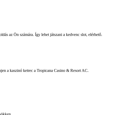
dás az Ön számára. Így lehet játszani a kedvenc slot, elérhető.
njen a kaszinó ketrec a Tropicana Casino & Resort AC.
csökken.