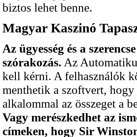
biztos lehet benne.
Magyar Kaszinó Tapasz
Az ügyesség és a szerencse
szórakozás.
Az Automatikus
kell kérni. A felhasználók k
menthetik a szoftvert, hogy
alkalommal az összeget a be
Vagy merészkedhet az isme
címeken, hogy Sir Winston