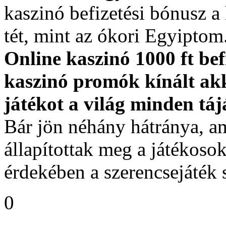
kaszinó befizetési bónusz a
tét, mint az ókori Egyiptom
Online kaszinó 1000 ft bef
kaszinó promók kínált akk
játékot a világ minden táj
Bár jön néhány hátránya, a
állapítottak meg a játékos
érdekében a szerencsejáték 
0