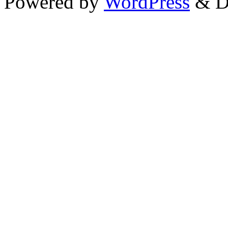
Powered by
WordPress
&
D