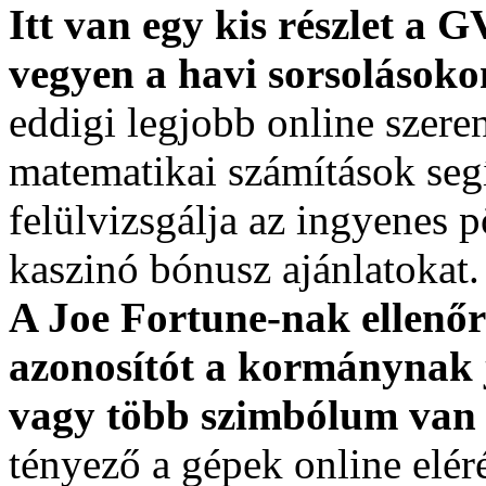
Itt van egy kis részlet a 
vegyen a havi sorsolások
eddigi legjobb online szere
matematikai számítások seg
felülvizsgálja az ingyenes p
kaszinó bónusz ajánlatokat.
A Joe Fortune-nak ellenőr
azonosítót a kormánynak 
vagy több szimbólum van 
tényező a gépek online elér