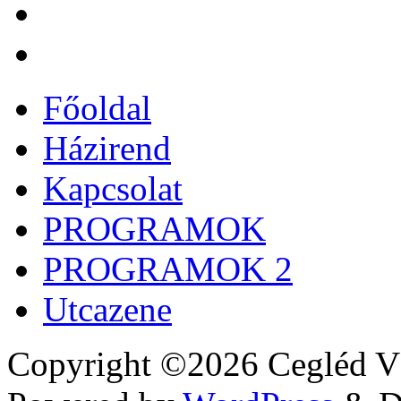
Főoldal
Házirend
Kapcsolat
PROGRAMOK
PROGRAMOK 2
Utcazene
Copyright ©2026 Cegléd Vár