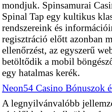
mondjuk. Spinsamurai Casi
Spinal Tap egy kultikus kla
rendszereink és információi
regisztráció előtt azonban m
ellenőrzést, az egyszerű we
betöltődik a mobil böngész
egy hatalmas kerék.
Neon54 Casino Bónuszok é
A legnyilvánvalóbb jellemz