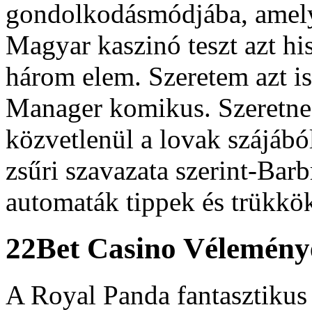
gondolkodásmódjába, amelye
Magyar kaszinó teszt azt his
három elem. Szeretem azt is
Manager komikus. Szeretne
közvetlenül a lovak szájábó
zsűri szavazata szerint-Barb
automaták tippek és trükkö
22Bet Casino Vélemény
A Royal Panda fantasztikus 