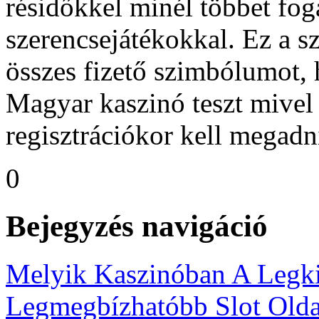
résidőkkel minél többet fog
szerencsejátékokkal. Ez a s
összes fizető szimbólumot, 
Magyar kaszinó teszt mivel 
regisztrációkor kell megadn
0
Bejegyzés navigáció
Melyik Kaszinóban A Legki
Legmegbízhatóbb Slot Olda