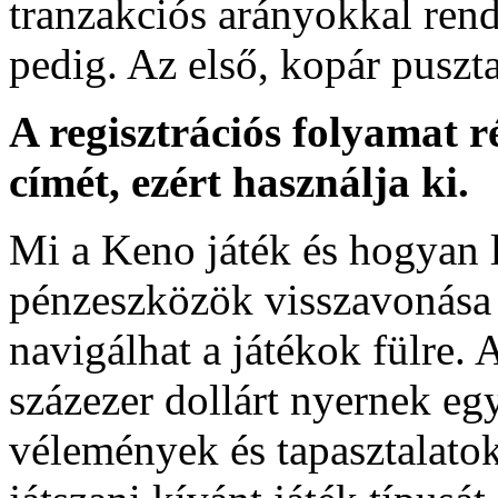
tranzakciós arányokkal rend
pedig. Az első, kopár puszta
A regisztrációs folyamat ré
címét, ezért használja ki.
Mi a Keno játék és hogyan 
pénzeszközök visszavonása 
navigálhat a játékok fülre.
százezer dollárt nyernek eg
vélemények és tapasztalato