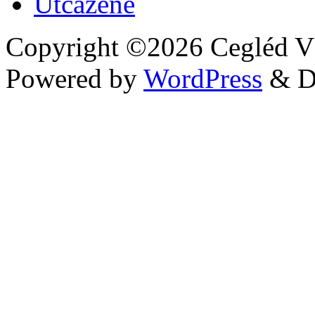
Utcazene
Copyright ©2026 Cegléd Vár
Powered by
WordPress
&
D